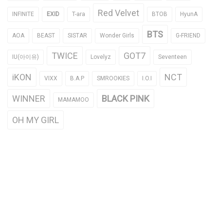
Red Velvet
INFINITE
EXID
T-ara
BTOB
HyunA
BTS
AOA
BEAST
SISTAR
Wonder Girls
G-FRIEND
TWICE
GOT7
IU(아이유)
Lovelyz
Seventeen
iKON
NCT
VIXX
B.A.P
SMROOKIES
I.O.I
WINNER
BLACK PINK
MAMAMOO
OH MY GIRL