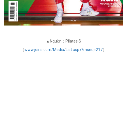
▲Nguồn：Pilates S
（
www.joins.com/Media/List.aspx?mseq=217
）