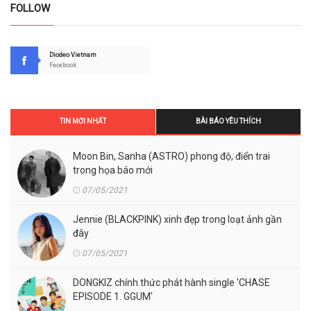
FOLLOW
Diodeo Vietnam
Facebook
TIN MỚI NHẤT
BÀI BÁO YÊU THÍCH
Moon Bin, Sanha (ASTRO) phong độ, điển trai
trong họa báo mới
07/05/2021
Jennie (BLACKPINK) xinh đẹp trong loạt ảnh gần
đây
07/05/2021
DONGKIZ chính thức phát hành single 'CHASE
EPISODE 1. GGUM'