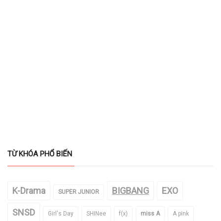
TỪ KHÓA PHỔ BIẾN
K-Drama
BIGBANG
EXO
SUPER JUNIOR
SNSD
Girl's Day
SHINee
f(x)
miss A
A pink