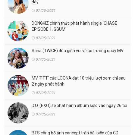
đây
07/05/2021
DONGKIZ chính thức phát hành single 'CHASE
EPISODE 1. GGUM'
07/05/2021
Sana (TWICE) đùa giỡn vui vẻ tại trường quay MV
07/05/2021
MV 'PTT' của LOONA đạt 10 triệu lượt xem chỉ sau
2 ngày phát hành
07/05/2021
D.O. (EXO) sẽ phát hành album solo vào ngày 26 tới
07/05/2021
BTS công bố ảnh concept trên bãi biển của CD