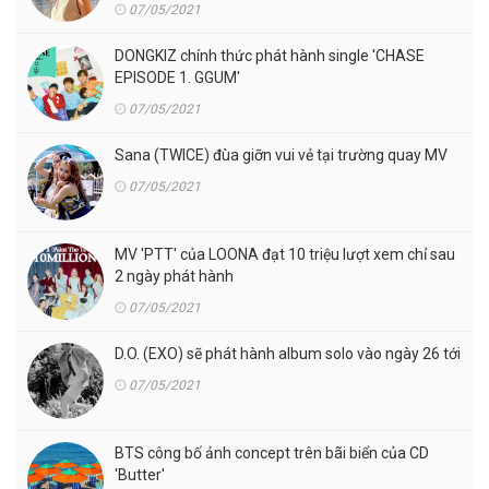
07/05/2021
DONGKIZ chính thức phát hành single 'CHASE
EPISODE 1. GGUM'
07/05/2021
Sana (TWICE) đùa giỡn vui vẻ tại trường quay MV
07/05/2021
MV 'PTT' của LOONA đạt 10 triệu lượt xem chỉ sau
2 ngày phát hành
07/05/2021
D.O. (EXO) sẽ phát hành album solo vào ngày 26 tới
07/05/2021
BTS công bố ảnh concept trên bãi biển của CD
'Butter'