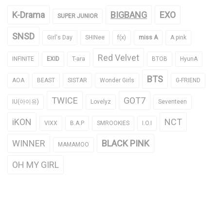
K-Drama
BIGBANG
EXO
SUPER JUNIOR
SNSD
Girl's Day
SHINee
f(x)
miss A
A pink
Red Velvet
INFINITE
EXID
T-ara
BTOB
HyunA
BTS
AOA
BEAST
SISTAR
Wonder Girls
G-FRIEND
TWICE
GOT7
IU(아이유)
Lovelyz
Seventeen
iKON
NCT
VIXX
B.A.P
SMROOKIES
I.O.I
WINNER
BLACK PINK
MAMAMOO
OH MY GIRL