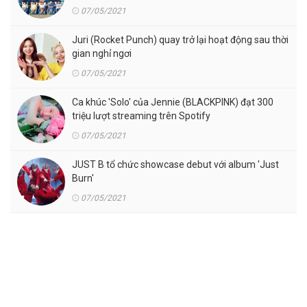
07/05/2021
Juri (Rocket Punch) quay trở lại hoạt động sau thời
gian nghỉ ngơi
07/05/2021
Ca khúc 'Solo' của Jennie (BLACKPINK) đạt 300
triệu lượt streaming trên Spotify
07/05/2021
JUST B tổ chức showcase debut với album 'Just
Burn'
07/05/2021