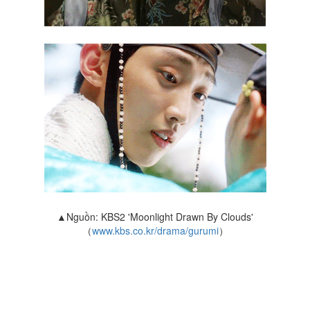
▲Nguồn: KBS2 'Moonlight Drawn By Clouds'
（
www.kbs.co.kr/drama/gurumi
）