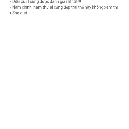
- Diễn xuất cũng được đánh giá rất tốt!!!!
- Nam chính, nam thứ ai cũng đẹp trai thế này không xem thì
uổng quá ㅋㅋㅋㅋㅋㅋ