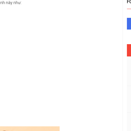
F
ảnh này như: