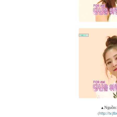
▲
Nguồn
（
http://tv.j