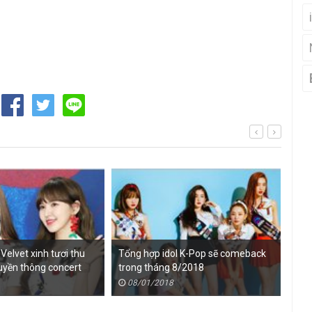
Velvet xinh tươi thu
Tổng hợp idol K-Pop sẽ comeback
Ảnh
ruyền thông concert
trong tháng 8/2018
của
quả
08/01/2018
0