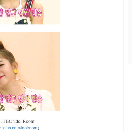
:
JTBC 'Idol Room’
tbc.joins.com/idolroom
）