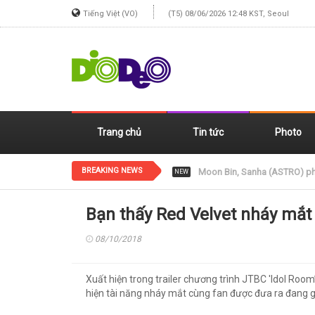
Tiếng Việt (VO)
(T5) 08/06/2026 12:48 KST, Seoul
Trang chủ
Tin tức
Photo
BREAKING NEWS
Jennie (BLACKPINK) xinh đẹp
NEW
Bạn thấy Red Velvet nháy mắt 
08/10/2018
Xuất hiện trong trailer chương trình JTBC 'Idol Room
hiện tài năng nháy mắt cùng fan được đưa ra đang 