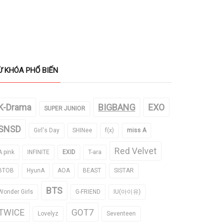
Ừ KHÓA PHỔ BIẾN
K-Drama
BIGBANG
EXO
SUPER JUNIOR
SNSD
Girl's Day
SHINee
f(x)
miss A
Red Velvet
A pink
INFINITE
EXID
T-ara
BTOB
HyunA
AOA
BEAST
SISTAR
BTS
Wonder Girls
G-FRIEND
IU(아이유)
TWICE
GOT7
Lovelyz
Seventeen