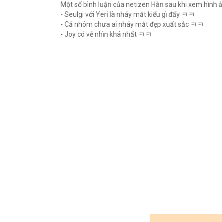
Một số bình luận của netizen Hàn sau khi xem hình 
- Seulgi với Yeri là nháy mắt kiểu gì đấy ㅋㅋ
- Cả nhóm chưa ai nháy mắt đẹp xuất sắc ㅋㅋ
- Joy có vẻ nhìn khá nhất ㅋㅋ