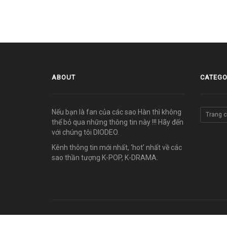
ABOUT
CATEGO
Nếu bạn là fan của các sao Hàn thì không
Trang 
thể bỏ qua những thông tin này !!! Hãy đến
với chúng tôi DIODEO.
Kênh thông tin mới nhất, ‘hot’ nhất về các
sao thần tượng K-POP, K-DRAMA.
© COPYRIGHT 2011-2026 vn.diodeo.com