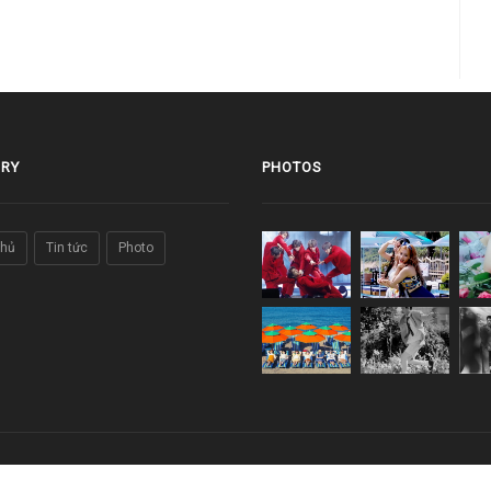
RY
PHOTOS
chủ
Tin tức
Photo