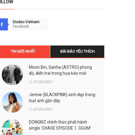
OLLOW
Diodeo Vietnam
Facebook
TIN MỚI NHẤT
BÀI BÁO YÊU THÍCH
Moon Bin, Sanha (ASTRO) phong
độ, điển trai trong họa báo mới
07/05/2021
Jennie (BLACKPINK) xinh đẹp trong
loạt ảnh gần đây
07/05/2021
DONGKIZ chính thức phát hành
single 'CHASE EPISODE 1. GGUM'