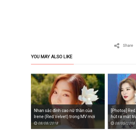
Share
YOU MAY ALSO LIKE
Nhan sắc đỉnh cao nữ thần của
[Photos] Red 
Irene (Red Velvet) trong MV mới
hút ra mắt t
thứ 2
08/08/2018
08/05/2018