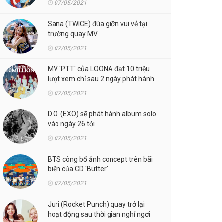
07/05/2021
Sana (TWICE) đùa giỡn vui vẻ tại
trường quay MV
07/05/2021
MV 'PTT' của LOONA đạt 10 triệu
lượt xem chỉ sau 2 ngày phát hành
07/05/2021
D.O. (EXO) sẽ phát hành album solo
vào ngày 26 tới
07/05/2021
BTS công bố ảnh concept trên bãi
biển của CD 'Butter'
07/05/2021
Juri (Rocket Punch) quay trở lại
hoạt động sau thời gian nghỉ ngơi