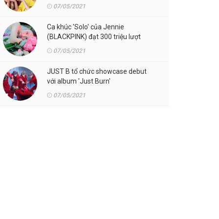
07/05/2021
Ca khúc 'Solo' của Jennie
(BLACKPINK) đạt 300 triệu lượt
streaming trên Spotify
07/05/2021
JUST B tổ chức showcase debut
với album 'Just Burn'
07/05/2021