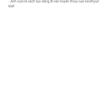
- Ảnh cuối là cách tạo dáng đi vào huyền thoại của Seolhyun
kìa!!