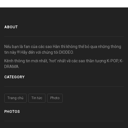
ABOUT
Nếu bạn là fan của các sao Hàn thì không thể bỏ qua những thông
tin này !!! Hãy đến với chúng tôi DIODEO.
Kênh thông tin mới nhất, ‘hot’ nhất về các sao thần tượng K-POP, K-
DRAMA.
CATEGORY
Trang chủ
Tin tức
Photo
PHOTOS