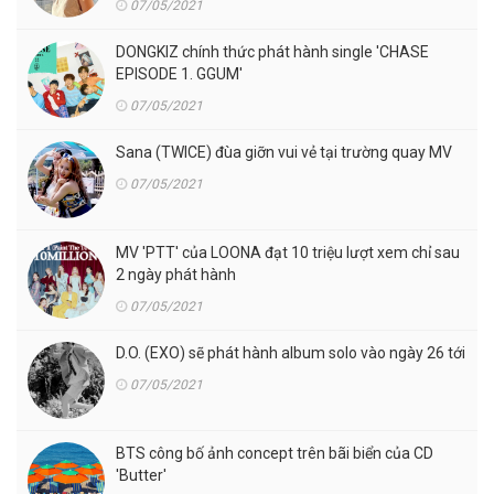
07/05/2021
DONGKIZ chính thức phát hành single 'CHASE
EPISODE 1. GGUM'
07/05/2021
Sana (TWICE) đùa giỡn vui vẻ tại trường quay MV
07/05/2021
MV 'PTT' của LOONA đạt 10 triệu lượt xem chỉ sau
2 ngày phát hành
07/05/2021
D.O. (EXO) sẽ phát hành album solo vào ngày 26 tới
07/05/2021
BTS công bố ảnh concept trên bãi biển của CD
'Butter'