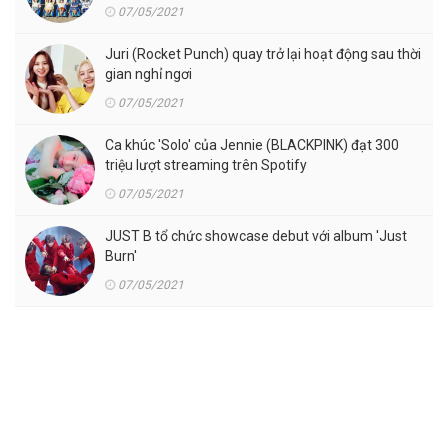
07/05/2021
Juri (Rocket Punch) quay trở lại hoạt động sau thời
gian nghỉ ngơi
07/05/2021
Ca khúc 'Solo' của Jennie (BLACKPINK) đạt 300
triệu lượt streaming trên Spotify
07/05/2021
JUST B tổ chức showcase debut với album 'Just
Burn'
07/05/2021