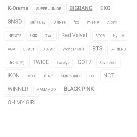
K-Drama
BIGBANG
EXO
SUPER JUNIOR
SNSD
Girl's Day
SHINee
f(x)
miss A
A pink
Red Velvet
INFINITE
EXID
T-ara
BTOB
HyunA
BTS
AOA
BEAST
SISTAR
Wonder Girls
G-FRIEND
TWICE
GOT7
IU(아이유)
Lovelyz
Seventeen
iKON
NCT
VIXX
B.A.P
SMROOKIES
I.O.I
WINNER
BLACK PINK
MAMAMOO
OH MY GIRL