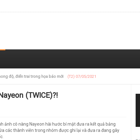
 trong loạt ảnh gần đây
(T2) 07/05/2021
Nayeon (TWICE)?!
nh ảnh cô nàng Nayeon hài hước bí mật đưa ra kết quả bảng
a các thành viên trong nhóm được ghi lại và đưa ra đang gây
c.