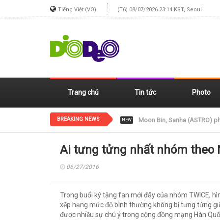
Tiếng Việt (VO)
(T6) 08/07/2026 23:14 KST, Seoul
Trang chủ
Tin tức
Photo
BREAKING NEWS
Jennie (BLACKPINK) xinh đẹp
NEW
Ai tưng tửng nhất nhóm theo 
06/27/2016
Trong buổi ký tặng fan mới đây của nhóm TWICE, hì
xếp hạng mức độ bình thường không bị tưng tửng giữ
được nhiều sự chú ý trong cộng đồng mạng Hàn Quố