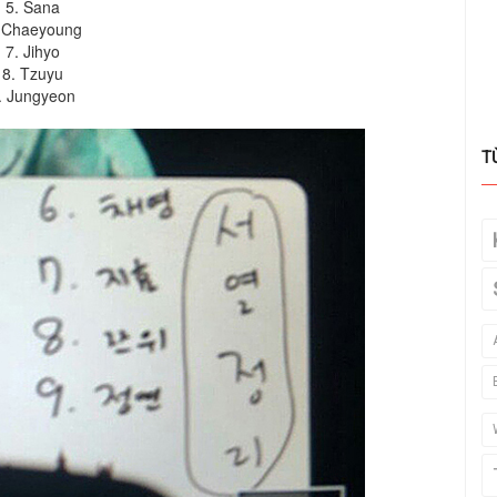
5. Sana
 Chaeyoung
7. Jihyo
8. Tzuyu
. Jungyeon
T