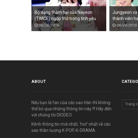
Bộ dạng thảm hại của Nayeon
Jungyeon và 
(TWICE) ngộp thở trong tình yêu
thành viên ha
thú bông
khi dọn dẹp
06/26/2016
06/24/2016
ABOUT
CATEGO
Nếu bạn là fan của các sao Hàn thì không
Trang 
thể bỏ qua những thông tin này !!! Hãy đến
với chúng tôi DIODEO.
Kênh thông tin mới nhất, ‘hot’ nhất về các
sao thần tượng K-POP, K-DRAMA.