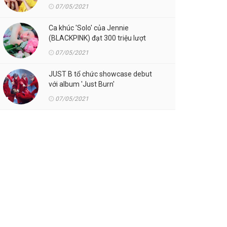
07/05/2021
Ca khúc 'Solo' của Jennie
(BLACKPINK) đạt 300 triệu lượt
streaming trên Spotify
07/05/2021
JUST B tổ chức showcase debut
với album 'Just Burn'
07/05/2021