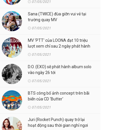
07/05/2021
Sana (TWICE) đùa giỡn vui vẻ tại
trường quay MV
07/05/2021
MV 'PTT' của LOONA đạt 10 triệu
lượt xem chỉ sau 2 ngày phát hành
07/05/2021
D.O. (EXO) sẽ phát hành album solo
vào ngày 26 tới
07/05/2021
BTS công bố ảnh concept trên bãi
biển của CD 'Butter'
07/05/2021
Juri (Rocket Punch) quay trở lại
hoạt động sau thời gian nghỉ ngơi