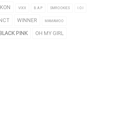
iKON
VIXX
B.A.P
SMROOKIES
I.O.I
NCT
WINNER
MAMAMOO
BLACK PINK
OH MY GIRL