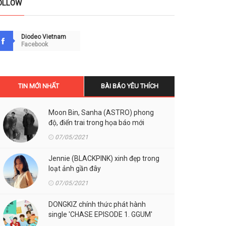
OLLOW
Diodeo Vietnam
Facebook
TIN MỚI NHẤT
BÀI BÁO YÊU THÍCH
Moon Bin, Sanha (ASTRO) phong
độ, điển trai trong họa báo mới
07/05/2021
Jennie (BLACKPINK) xinh đẹp trong
loạt ảnh gần đây
07/05/2021
DONGKIZ chính thức phát hành
single 'CHASE EPISODE 1. GGUM'