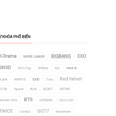
Ừ KHÓA PHỔ BIẾN
K-Drama
BIGBANG
EXO
SUPER JUNIOR
SNSD
Girl's Day
SHINee
f(x)
miss A
Red Velvet
A pink
INFINITE
EXID
T-ara
BTOB
HyunA
AOA
BEAST
SISTAR
BTS
Wonder Girls
G-FRIEND
IU(아이유)
TWICE
GOT7
Lovelyz
Seventeen