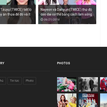
Tzuyu (TWICE) tiết lộ
Nayeon và Dahyun (TWICE) thứ độ
Tzu
y ăn thừa để đó và ít
dẻo dai cơ thể bằng cách làm sóng
Nay
biển
bị 
06/21/2016
0
RY
PHOTOS
chủ
Tin tức
Photo