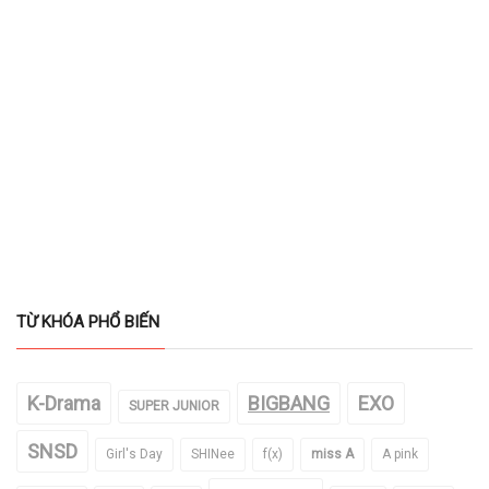
TỪ KHÓA PHỔ BIẾN
K-Drama
BIGBANG
EXO
SUPER JUNIOR
SNSD
Girl's Day
SHINee
f(x)
miss A
A pink