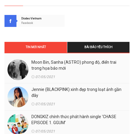
Diodeo Vietnam
Facebook
TIN MỚI NHẤT
BÀI BÁO YÊU THÍCH
Moon Bin, Sanha (ASTRO) phong độ, điển trai
trong họa báo mới
07/05/2021
Jennie (BLACKPINK) xinh đẹp trong loạt ảnh gần
đây
07/05/2021
DONGKIZ chính thức phát hành single 'CHASE
EPISODE 1. GGUM'
07/05/2021