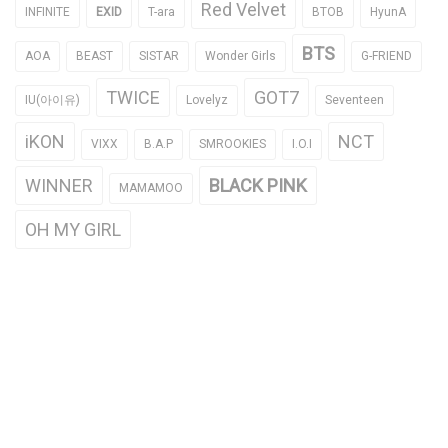
Red Velvet
INFINITE
EXID
T-ara
BTOB
HyunA
BTS
AOA
BEAST
SISTAR
Wonder Girls
G-FRIEND
TWICE
GOT7
IU(아이유)
Lovelyz
Seventeen
iKON
NCT
VIXX
B.A.P
SMROOKIES
I.O.I
WINNER
BLACK PINK
MAMAMOO
OH MY GIRL