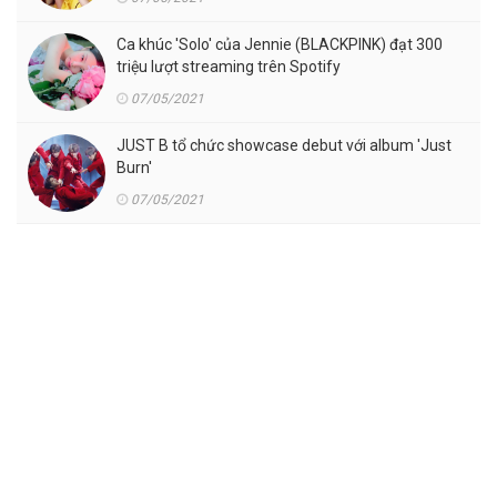
Ca khúc 'Solo' của Jennie (BLACKPINK) đạt 300
triệu lượt streaming trên Spotify
07/05/2021
JUST B tổ chức showcase debut với album 'Just
Burn'
07/05/2021