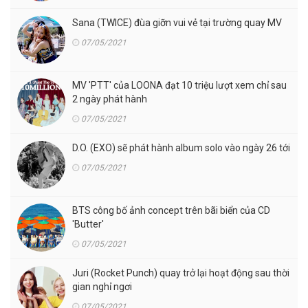
Sana (TWICE) đùa giỡn vui vẻ tại trường quay MV
07/05/2021
MV 'PTT' của LOONA đạt 10 triệu lượt xem chỉ sau
2 ngày phát hành
07/05/2021
D.O. (EXO) sẽ phát hành album solo vào ngày 26 tới
07/05/2021
BTS công bố ảnh concept trên bãi biển của CD
'Butter'
07/05/2021
Juri (Rocket Punch) quay trở lại hoạt động sau thời
gian nghỉ ngơi
07/05/2021